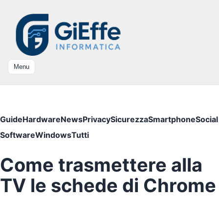
Menu
Guide
Hardware
News
Privacy
Sicurezza
Smartphone
Social
Software
Windows
Tutti
Come trasmettere alla
TV le schede di Chrome