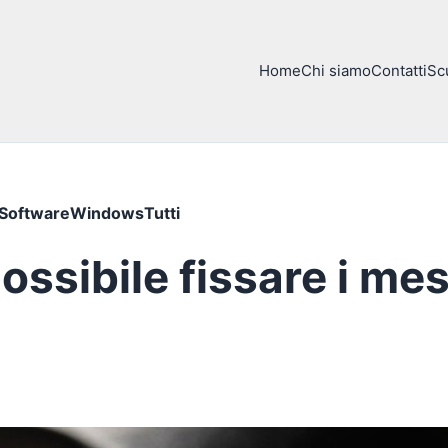
Home
Chi siamo
Contatti
Sc
Software
Windows
Tutti
ssibile fissare i me