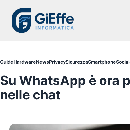
Guide
Hardware
News
Privacy
Sicurezza
Smartphone
Social
Su WhatsApp è ora po
nelle chat