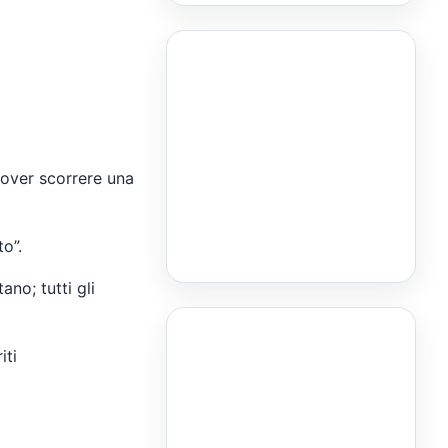
over scorrere una
to”.
no; tutti gli
iti