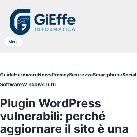
Menu
Guide
Hardware
News
Privacy
Sicurezza
Smartphone
Social
Software
Windows
Tutti
Plugin WordPress
vulnerabili: perché
aggiornare il sito è una