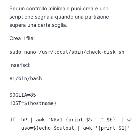
Per un controllo minimale puoi creare uno
script che segnala quando una partizione
supera una certa soglia.
Crea il file:
Inserisci:
#!/bin/bash

SOGLIA=85

HOST=$(hostname)

df -hP | awk 'NR>1 {print $5 " " $6}' | wh
    uso=$(echo $output | awk '{print $1}' 