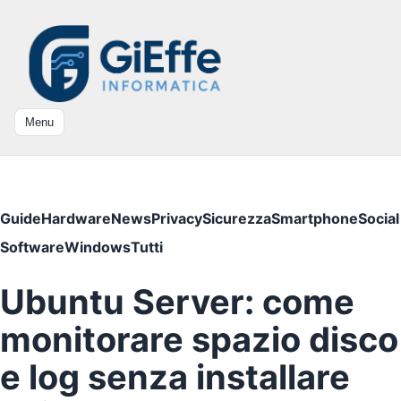
Menu
Guide
Hardware
News
Privacy
Sicurezza
Smartphone
Social
Software
Windows
Tutti
Ubuntu Server: come
monitorare spazio disco
e log senza installare