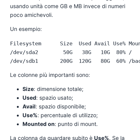
usando unità come GB e MB invece di numeri
poco amichevoli.
Un esempio:
Filesystem      Size  Used Avail Use% Moun
/dev/sda2        50G   38G   10G  80% /

Le colonne più importanti sono:
Size
: dimensione totale;
Used
: spazio usato;
Avail
: spazio disponibile;
Use%
: percentuale di utilizzo;
Mounted on
: punto di mount.
La colonna da guardare subito è
Use%
. Se la