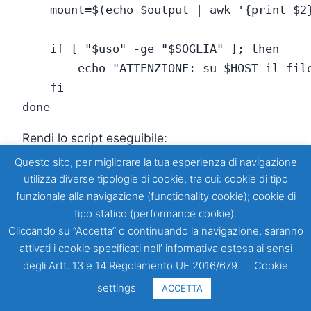
    mount=$(echo $output | awk '{print $2}
    if [ "$uso" -ge "$SOGLIA" ]; then

        echo "ATTENZIONE: su $HOST il file
    fi

Rendi lo script eseguibile:
Questo sito, per migliorare la tua esperienza di navigazione
utilizza diverse tipologie di cookie, tra cui: cookie di tipo
funzionale alla navigazione (functionality cookie); cookie di
Provalo:
tipo statico (performance cookie).
Cliccando su “Accetta” o continuando la navigazione, saranno
attivati i cookie specificati nell’ informativa estesa ai sensi
Questo script stampa un avviso solo se una
degli Artt. 13 e 14 Regolamento UE 2016/679.
Cookie
partizione supera la soglia indicata.
settings
ACCETTA