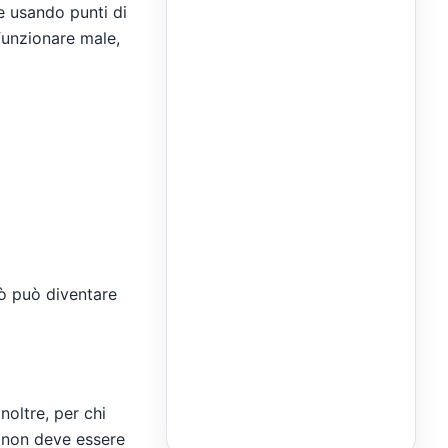
e usando punti di
 funzionare male,
rò può diventare
noltre, per chi
a non deve essere