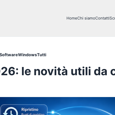
Home
Chi siamo
Contatti
Sc
Software
Windows
Tutti
26: le novità utili d