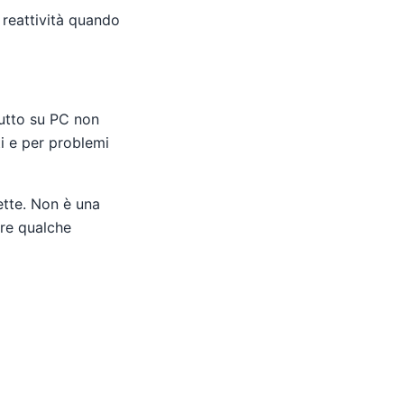
e reattività quando
ttutto su PC non
ti e per problemi
lette. Non è una
are qualche